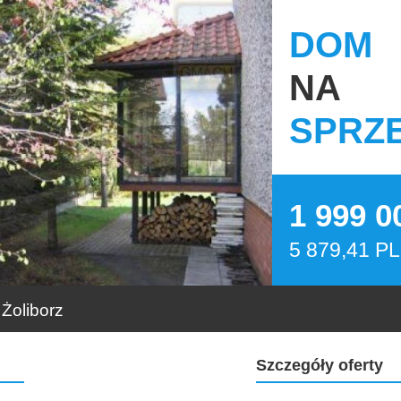
DOM
NA
SPRZ
1 999 
5 879,41 P
Żoliborz
Szczegóły oferty