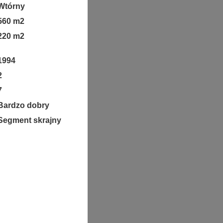
Wtórny
560 m2
220 m2
1994
2
7
Bardzo dobry
Segment skrajny