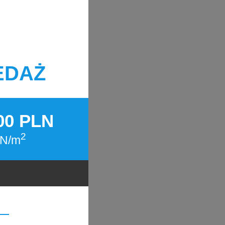
EDAŻ
000 PLN
2
LN/m