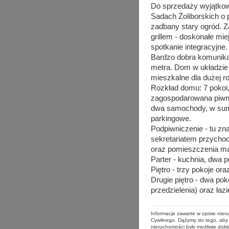
Do sprzedaży wyjątkow
Sadach Żoliborskich o 
zadbany stary ogród. 
grillem - doskonałe mi
spotkanie integracyjne.
Bardzo dobra komunikac
metra. Dom w układzie p
mieszkalne dla dużej ro
Rozkład domu: 7 pokoi, 
zagospodarowana piwni
dwa samochody, w sumie
parkingowe.
Podpiwniczenie - tu zna
sekretariatem przychod
oraz pomieszczenia m
Parter - kuchnia, dwa 
Piętro - trzy pokoje ora
Drugie piętro - dwa po
przedzielenia) oraz łaz
Informacje zawarte w opisie nie
Cywilnego. Dążymy do tego, aby 
nieruchomości były możliwie dokł