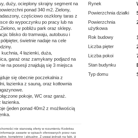
y, duży, ocieplony skrajny segment na
Rynek
powierzchni ponad 340 m2. Zielony,
Powierzchnia działki
Zadaszony, częściowo oszklony taras z
ejsce do wypoczynku po pracy lub na
Powierzchnia
 Zielono, w pobliżu park oraz sklepy.
użytkowa
ja: blisko do tramwaju, autobusu i
Rok budowy
ółpięter, świetnie nadaje na cele
Liczba pięter
dziny.
kuchnia, 4 łazienki, duża,
Liczba pokoi
ca, garaż oraz zamykany podjazd na
Stan budynku
 na posesji znajdują się 3 miejsca
Typ domu
jduje się obecnie poczekalnia z
ni, łazienka z sauną, oraz kotłownia
agazynowe.
połączone pokoje, WC oraz garaż.
z łazienka.
koje (jeden ponad 40m2 z możliwością
ienka.
ruchomości nie stanowią oferty w rozumieniu Kodeksu
informacje zawarte w opisach oferowanych przez nas
adne, kompletne i aktualne. Z uwagi jednak na fakt, iż