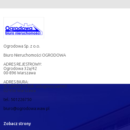
Ogrodowa Sp. z o.o.
Biuro Nieruchomości OGRODOWA
ADRES REJESTROWY:
Ogrodowa 32a/42
00-896 Warszawa
ADRES BIURA:
St. Lentza 35 (lok. usługowy parter)
02-956 Warszawa
tel.: 501226750
biuro@ogrodowa.waw.pl
Zobacz strony