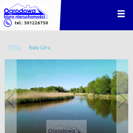
tel.: 501226750
Biała Góra