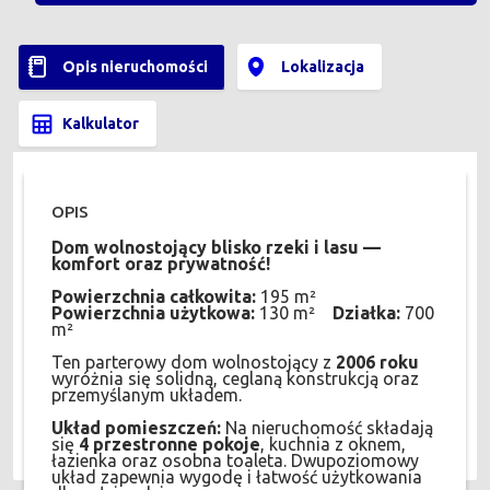
Opis nieruchomości
Lokalizacja
Kalkulator
OPIS
Dom wolnostojący blisko rzeki i lasu —
komfort oraz prywatność!
Powierzchnia całkowita:
195 m²
Powierzchnia użytkowa:
130 m²
Działka:
700
m²
Ten parterowy dom wolnostojący z
2006 roku
wyróżnia się solidną, ceglaną konstrukcją oraz
przemyślanym układem.
Układ pomieszczeń:
Na nieruchomość składają
się
4 przestronne pokoje
, kuchnia z oknem,
łazienka oraz osobna toaleta. Dwupoziomowy
układ zapewnia wygodę i łatwość użytkowania