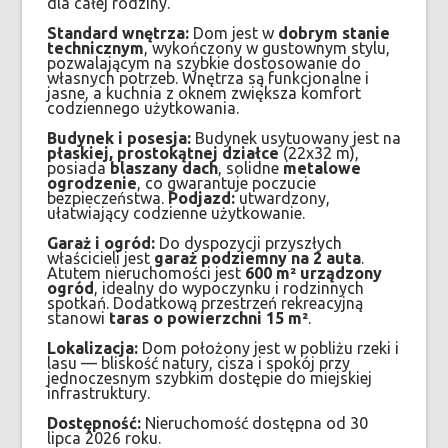
dla całej rodziny.
Standard wnętrza:
Dom jest w
dobrym stanie
technicznym
, wykończony w gustownym stylu,
pozwalającym na szybkie dostosowanie do
własnych potrzeb. Wnętrza są funkcjonalne i
jasne, a kuchnia z oknem zwiększa komfort
codziennego użytkowania.
Budynek i posesja:
Budynek usytuowany jest na
płaskiej, prostokątnej działce
(22x32 m),
posiada
blaszany dach
, solidne
metalowe
ogrodzenie
, co gwarantuje poczucie
bezpieczeństwa.
Podjazd:
utwardzony,
ułatwiający codzienne użytkowanie.
Garaż i ogród:
Do dyspozycji przyszłych
właścicieli jest
garaż podziemny na 2 auta
.
Atutem nieruchomości jest
600 m² urządzony
ogród
, idealny do wypoczynku i rodzinnych
spotkań. Dodatkową przestrzeń rekreacyjną
stanowi
taras o powierzchni 15 m²
.
Lokalizacja:
Dom położony jest w pobliżu rzeki i
lasu — bliskość natury, cisza i spokój przy
jednoczesnym szybkim dostępie do miejskiej
infrastruktury.
Dostępność:
Nieruchomość dostępna od 30
lipca 2026 roku.