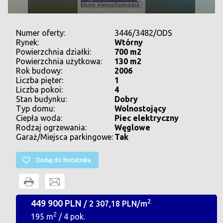
Numer oferty:
3446/3482/ODS
Rynek:
Wtórny
Powierzchnia działki:
700 m2
Powierzchnia użytkowa:
130 m2
Rok budowy:
2006
Liczba pięter:
1
Liczba pokoi:
4
Stan budynku:
Dobry
Typ domu:
Wolnostojący
Ciepła woda:
Piec elektryczny
Rodzaj ogrzewania:
Węglowe
Garaż/Miejsca parkingowe:
Tak
Dodaj do Notatnika
449 900 PLN
2
/ 2 307,18 PLN/m
2
195 m
/ 4 pok.