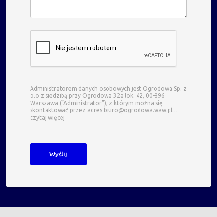
Administratorem danych osobowych jest Ogrodowa Sp. z
o.o z siedzibą przy Ogrodowa 32a lok. 42, 00-896
Warszawa (“Administrator”), z którym można się
skontaktować przez adres biuro@ogrodowa.waw.pl…
czytaj więcej