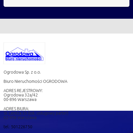
Ogrodowa Sp. z o.o.
Biuro Nieruchomości OGRODOWA
ADRES REJESTROWY:
Ogrodowa 32a/42
00-896 Warszawa
ADRES BIURA:
St. Lentza 35 (lok. usługowy parter)
02-956 Warszawa
tel.: 501226750