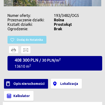
Numer oferty:
193/3482/OGS
Przeznaczenie działki:
Rolna
Kształt działki:
Prostokąt
Ogrodzenie:
Brak
Dodaj do Notatnika
408 300 PLN
2
/ 30 PLN/m
2
13610 m
Opis nieruchomości
Lokalizacja
Kalkulator