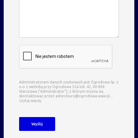
Administratorem danych osobowych jest Ogrodowa Sp. z
o.o z siedzibą przy Ogrodowa 32a lok. 42, 00-896
Warszawa (“Administrator”), z którym można się
skontaktować przez adres biuro@ogrodowa.waw.pl…
czytaj więcej