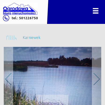
tel.: 501226750
Karniewek