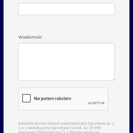
Wiadomość
Administratorem danych osobowych jest Ogrodowa Sp. z
o.o z siedzibą przy Ogrodowa 32a lok. 42, 00-896
Warszawa (“Administrator”), z którym można się