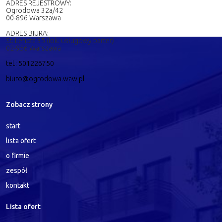
ADRES REJESTROWY:
Ogrodowa 32a/42
00-896 Warszawa
ADRES BIURA:
St. Lentza 35 (lok. usługowy parter)
02-956 Warszawa
tel.: 501226750
biuro@ogrodowa.waw.pl
Zobacz strony
start
lista ofert
o firmie
zespół
kontakt
Lista ofert