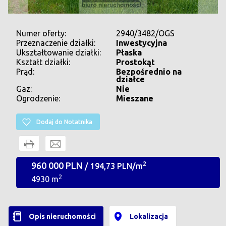
Numer oferty:
2940/3482/OGS
Przeznaczenie działki:
Inwestycyjna
Ukształtowanie działki:
Płaska
Kształt działki:
Prostokąt
Prąd:
Bezpośrednio na
działce
Gaz:
Nie
Ogrodzenie:
Mieszane
Dodaj do Notatnika
960 000 PLN
2
/ 194,73 PLN/m
2
4930 m
Opis nieruchomości
Lokalizacja