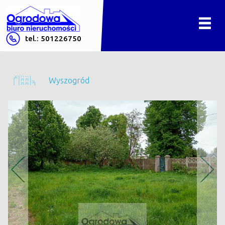
tel.: 501226750
Wyszogród