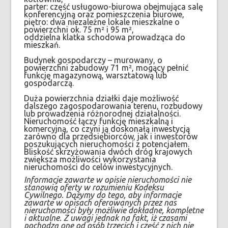
parter: część usługowo-biurowa obejmująca salę
konferencyjną oraz pomieszczenia biurowe,
piętro: dwa niezależne lokale mieszkalne o
powierzchni ok. 75 m² i 95 m²,
oddzielna klatka schodowa prowadząca do
mieszkań.
Budynek gospodarczy – murowany, o
powierzchni zabudowy 71 m², mogący pełnić
funkcję magazynową, warsztatową lub
gospodarczą.
Duża powierzchnia działki daje możliwość
dalszego zagospodarowania terenu, rozbudowy
lub prowadzenia różnorodnej działalności.
Nieruchomość łączy funkcję mieszkalną i
komercyjną, co czyni ją doskonałą inwestycją
zarówno dla przedsiębiorców, jak i inwestorów
poszukujących nieruchomości z potencjałem.
Bliskość skrzyżowania dwóch dróg krajowych
zwiększa możliwości wykorzystania
nieruchomości do celów inwestycyjnych.
Informacje zawarte w opisie nieruchomości nie
stanowią oferty w rozumieniu Kodeksu
Cywilnego. Dążymy do tego, aby informacje
zawarte w opisach oferowanych przez nas
nieruchomości były możliwie dokładne, kompletne
i aktualne. Z uwagi jednak na fakt, iż czasami
pochodzą one od osób trzecich i część z nich nie