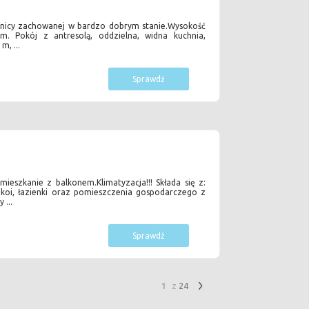
enicy zachowanej w bardzo dobrym stanie.Wysokość
. Pokój z antresolą, oddzielna, widna kuchnia,
m, ...
Sprawdź
 mieszkanie z balkonem.Klimatyzacja!!! Składa się z:
koi, łazienki oraz pomieszczenia gospodarczego z
 ...
Sprawdź
1
z
24