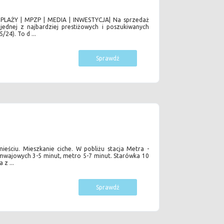
AŻY | MPZP | MEDIA | INWESTYCJA| Na sprzedaż
ednej z najbardziej prestiżowych i poszukiwanych
/24). To d ...
Sprawdź
ściu. Mieszkanie ciche. W pobliżu stacja Metra -
mwajowych 3-5 minut, metro 5-7 minut. Starówka 10
 z ...
Sprawdź