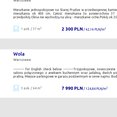
Warszawa
Mieszkanie jednopokojowe na Starej Pradze w przedwojennej kami
mieszkania ok 400 cm. Całość mieszkania to powierzchnia 37 m
przedpokój.Okna nie wychodzą na ulicę - mieszkanie ciche.Pokój ok 25 
2 300 PLN
2
1 pok. / 37 m
2
/ 62,16 PLN/m
Wola
Warszawa
---------- for English check below ----------Trzypokojowe, nowoczesne
salonu połączonego z aneksem kuchennym oraz jadalnią, dwóch po
pralnią. Miejsce parkingowe w garażu podziemnym w cenie najmu. Budy
7 990 PLN
2
3 pok. / 64 m
2
/ 124,84 PLN/m