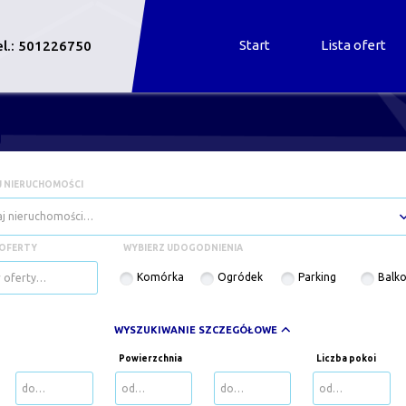
Start
Lista ofert
el.: 501226750
 NIERUCHOMOŚCI
j nieruchomości…
OFERTY
WYBIERZ UDOGODNIENIA
Komórka
Ogródek
Parking
Balk
WYSZUKIWANIE SZCZEGÓŁOWE
Powierzchnia
Liczba pokoi