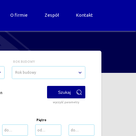
O firmie
Zespół
Kontakt
ROK BUDOWY
Rok budowy
on
wyczyść parametry
Piętro