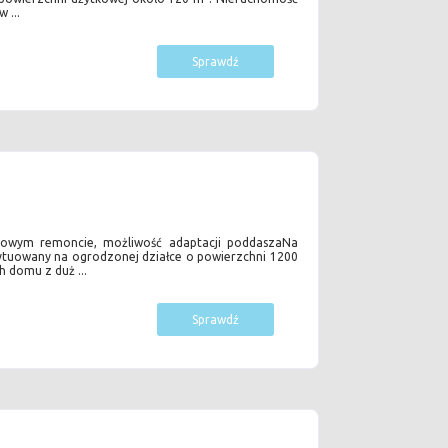
 ...
Sprawdź
iowym remoncie, możliwość adaptacji poddaszaNa
ytuowany na ogrodzonej działce o powierzchni 1200
 domu z duż ...
Sprawdź