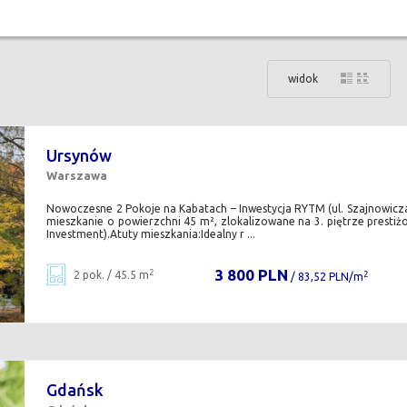
widok
Ursynów
Warszawa
Nowoczesne 2 Pokoje na Kabatach – Inwestycja RYTM (ul. Szajnowic
mieszkanie o powierzchni 45 m², zlokalizowane na 3. piętrze presti
Investment).Atuty mieszkania:Idealny r ...
3 800 PLN
2
2 pok. / 45.5 m
2
/ 83,52 PLN/m
Gdańsk