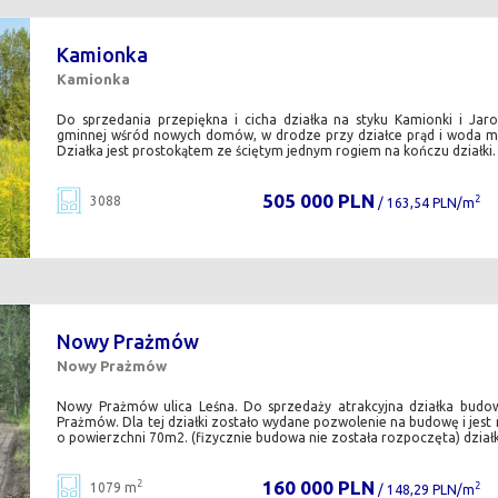
Kamionka
Kamionka
Do sprzedania przepiękna i cicha działka na styku Kamionki i Jar
gminnej wśród nowych domów, w drodze przy działce prąd i woda mi
Działka jest prostokątem ze ściętym jednym rogiem na kończu działki. i
505 000 PLN
3088
2
/ 163,54 PLN/m
Nowy Prażmów
Nowy Prażmów
Nowy Prażmów ulica Leśna. Do sprzedaży atrakcyjna działka bud
Prażmów. Dla tej działki zostało wydane pozwolenie na budowę i je
o powierzchni 70m2. (fizycznie budowa nie została rozpoczęta) działka 
160 000 PLN
2
1079 m
2
/ 148,29 PLN/m