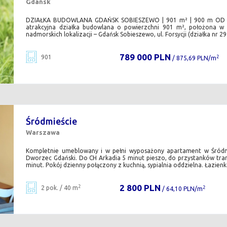
Gdańsk
DZIAŁKA BUDOWLANA GDAŃSK SOBIESZEWO | 901 m² | 900 m OD PL
atrakcyjna działka budowlana o powierzchni 901 m², położona w j
nadmorskich lokalizacji – Gdańsk Sobieszewo, ul. Forsycji (działka nr 295
789 000 PLN
901
2
/ 875,69 PLN/m
Śródmieście
Warszawa
Kompletnie umeblowany i w pełni wyposażony apartament w Śródmie
Dworzec Gdański. Do CH Arkadia 5 minut pieszo, do przystanków tra
minut. Pokój dzienny połączony z kuchnią, sypialnia oddzielna. Łazienka
2 800 PLN
2
2 pok. / 40 m
2
/ 64,10 PLN/m