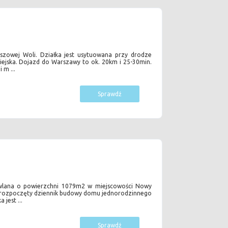
oszowej Woli. Działka jest usytuowana przy drodze
ejska. Dojazd do Warszawy to ok. 20km i 25-30min.
 m ...
Sprawdź
owlana o powierzchni 1079m2 w miejscowości Nowy
st rozpoczęty dziennik budowy domu jednorodzinnego
jest ...
Sprawdź