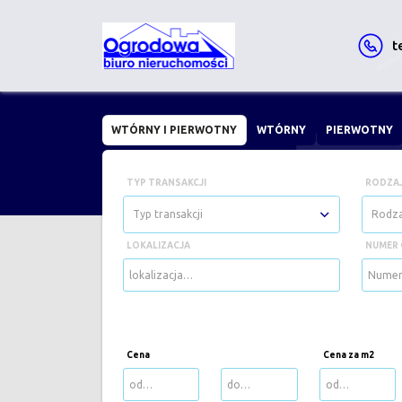
t
WTÓRNY I PIERWOTNY
WTÓRNY
PIERWOTNY
TYP TRANSAKCJI
RODZAJ
Typ transakcji
Rodza
LOKALIZACJA
NUMER 
Cena
Cena za m2