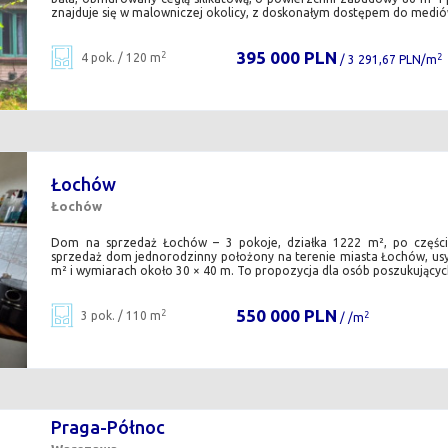
znajduje się w malowniczej okolicy, z doskonałym dostępem do mediów
395 000 PLN
2
4 pok. / 120 m
2
/ 3 291,67 PLN/m
Łochów
Łochów
Dom na sprzedaż Łochów – 3 pokoje, działka 1222 m², po częśc
sprzedaż dom jednorodzinny położony na terenie miasta Łochów, us
m² i wymiarach około 30 × 40 m. To propozycja dla osób poszukujących
550 000 PLN
2
3 pok. / 110 m
2
/ /m
Praga-Północ