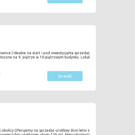
iwnice | Idealne na start i pod inwestycjęNa sprzedaż
łożone na 9. piętrze w 10-piętrowym budynku. Lokal
2
Sprawdź
 okolicy.Oferujemy na sprzedaż urokliwy dom letni z
 powierzchni użytkowej około 120 m². Nieruchomość