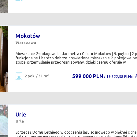
Mokotów
Warszawa
Mieszkanie 2-pokojowe blisko metra i Galerii Mokotów | 9. piętro | 2 p
funkcjonalne i bardzo dobrze doświetlone mieszkanie 2-pokojowe po
został przemyślanie przeorganizowany, dzięki czemu oferuje w ...
599 000 PLN
2
2 pok. / 31 m
/ 19 322,58 PLN/m
Urle
Urle
Sprzedaż Domu Letniego w otoczeniu lasu sosnowego w pięknej cichej
bala, obmurowany cegłą silikatową, o powierzchni zabudowy 86 m² i