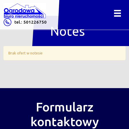
tel.: 501226750
Notes
Brak ofert w notesie
Formularz
kontaktowy