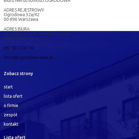
Biuro Nieruchomości OGRODOWA
ADRES REJESTROWY:
Ogrodowa 32a/42
00-896 Warszawa
ADRES BIURA:
St. Lentza 35 (lok. usługowy parter)
02-956 Warszawa
tel.: 501226750
biuro@ogrodowa.waw.pl
Zobacz strony
start
lista ofert
o firmie
zespół
kontakt
Lista ofert