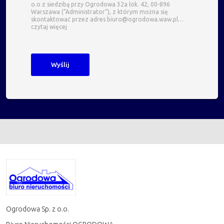
o.o z siedzibą przy Ogrodowa 32a lok. 42, 00-896
Warszawa (“Administrator”), z którym można się
skontaktować przez adres biuro@ogrodowa.waw.pl…
czytaj więcej
Ogrodowa Sp. z o.o.